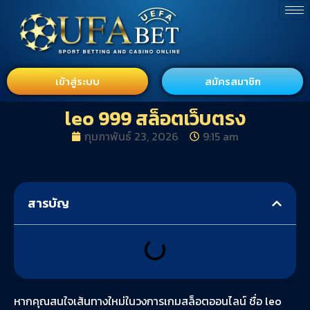
เข้าสู่ระบบ
สมัครสมาชิก
leo 999 สล็อตเว็บตรง
กุมภาพันธ์ 23, 2026
9:15 am
สารบัญ
หากคุณสนใจเส้นทางใหม่ในวงการเกมสล็อตออนไลน์ ชื่อ leo