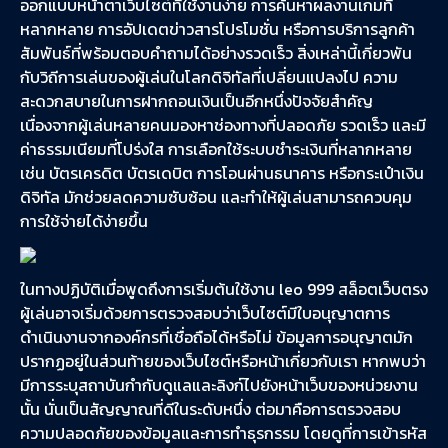
ออกแบบหน้าตาเว็บไซต์ที่ใช้งานง่าย การค้นหาผลงานเกมที่
หลากหลาย การอัปเดตข่าวสารโปรโมชั่น หรือการบริการลูกค้า
สัมพันธ์ที่พร้อมตอบคำถามได้อย่างรวดเร็ว สิ่งเหล่านี้เกี่ยวพัน
กับวิถีการเล่นของผู้เล่นในโลกดิจิทัลที่เปลี่ยนแปลงไป ความ
สะดวกสบายในการฝากถอนเงินเป็นอีกหนึ่งปัจจัยสำคัญ
เนื่องจากผู้เล่นหลายคนมองหาช่องทางที่ปลอดภัย รวดเร็ว และมี
ค่าธรรมเนียมที่โปร่งใส การเลือกใช้ระบบชำระเงินที่หลากหลาย
เช่น บัตรเครดิต บัตรเดบิต การโอนผ่านธนาคาร หรือกระเป๋าเงิน
ดิจิทัล มักช่วยลดความซับซ้อน และทำให้ผู้เล่นสามารถควบคุม
การใช้จ่ายได้ง่ายขึ้น
ในทางปฏิบัติเมื่อพูดถึงการเริ่มต้นใช้งาน leo 999 สล็อตเว็บตรง
ผู้เล่นอาจเริ่มด้วยการตรวจสอบว่าเว็บไซต์มีใบอนุญาตการ
ดำเนินงานจากองค์กรที่เชื่อถือได้หรือไม่ ข้อมูลการอนุญาตมัก
ปรากฏอยู่ในส่วนท้ายของเว็บไซต์หรือหน้าเกี่ยวกับเรา หากพบว่า
มีการระบุสถาบันกำกับดูแลและลิงก์ไปยังหน้าเว็บของหน่วยงาน
นั้น นั่นเป็นสัญญาณที่ดีในระดับหนึ่ง ต่อมาคือการตรวจสอบ
ความปลอดภัยของข้อมูลและการทำธุรกรรม โดยดูที่การเข้ารหัส