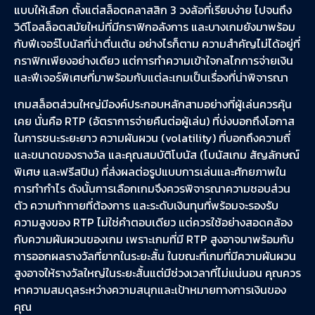
แบบให้เลือก ตั้งแต่สล็อตคลาสสิก 3 วงล้อที่เรียบง่าย ไปจนถึง
วิดีโอสล็อตสมัยใหม่ที่มีกราฟิกอลังการ และบางเกมยังมาพร้อม
กับฟีเจอร์โบนัสที่น่าตื่นเต้น อย่างไรก็ตาม ความสำคัญไม่ได้อยู่ที่
กราฟิกเพียงอย่างเดียว แต่การทำความเข้าใจกลไกการจ่ายเงิน
และฟีเจอร์พิเศษที่มาพร้อมกับแต่ละเกมเป็นเรื่องที่น่าพิจารณา
เกมสล็อตส่วนใหญ่มีองค์ประกอบหลักสามอย่างที่ผู้เล่นควรคุ้น
เคย นั่นคือ RTP (อัตราการจ่ายคืนต่อผู้เล่น) ที่บ่งบอกถึงโอกาส
ในการชนะระยะยาว ความผันผวน (volatility) ที่บอกถึงความถี่
และขนาดของรางวัล และคุณสมบัติโบนัส (โบนัสเกม สัญลักษณ์
พิเศษ และฟรีสปิน) ที่ส่งผลต่อรูปแบบการเล่นและศักยภาพใน
การทำกำไร ดังนั้นการเลือกเกมจึงควรพิจารณาความชอบส่วน
ตัว ความท้าทายที่ต้องการ และระดับเงินทุนที่พร้อมจะรองรับ
ความสูงของ RTP ไม่ใช่คำตอบเดียว แต่ควรใช้อย่างสอดคล้อง
กับความผันผวนของเกม เพราะเกมที่มี RTP สูงอาจมาพร้อมกับ
การออกผลรางวัลที่ยากในระยะสั้น ในขณะที่เกมที่มีความผันผวน
สูงอาจให้รางวัลใหญ่ในระยะสั้นแต่มีช่วงเวลาที่ไม่แน่นอน คุณควร
หาความสมดุลระหว่างความสนุกและเป้าหมายทางการเงินของ
คุณ