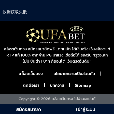
数据获取失败
สล็อตเว็บตรง สมัครสมาชิกฟรี แตกหนัก ได้เงินจริง เว็บสล็อตแท้
RTP แท้ 100% จากค่าย PG มาแรง เชื่อถือได้ รองรับ ทรูวอเลท
ไม่มี ขั้นต่ำ 1 บาท ก็ถอนได้ เว็บตรงอันดับ 1
สล็อตเว็บตรง
นโยบายความเป็นส่วนตัว
ติดต่อเรา
บทความ
Sitemap
Copyright © 2026 สล็อตเว็บตรง ไม่ผ่านเอเย่นต์
สมัครสมาชิก
เข้าสู่ระบบ