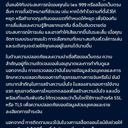
มั่นคงให้กับประสบการณ์ของคุณใน leo 999 หรือสล็อตเว็บตรง
อื่นๆ การตั้งเป้าหมายที่ชัดเจน เช่น หากได้กำไรตามที่ตั้งไว้ให้
หยุด หรือถ้าขาดทุนเกินขอบเขตที่กำหนดให้หยุด เพื่อป้องกัน
การลื่นล้มและความรู้สึกอยากเอาคืน ซึ่งเป็นอันตรายต่อ
ประสบการณ์การเล่น และอาจทำให้เสียมากขึ้นในระยะสั้น เมื่อคุณ
จัดการงบประมาณแล้ว การเลือกเกมที่เหมาะสมกับสไตล์การเล่น
และระดับทุนจะช่วยให้คุณคงอยู่ในเกมได้นานขึ้น
ในด้านความปลอดภัยและความน่าเชื่อถือของเว็บตรง ความ
สำคัญอยู่ที่ความชัดเจนของใบอนุญาตและการกำกับดูแล
นอกจากนั้น การตรวจสอบว่ามีนโยบายข้อมูลส่วนบุคคลและการ
รักษาความปลอดภัยของการทำธุรกรรมทางการเงินหรือไม่ ยังมี
บทบาทสำคัญในการสร้างความมั่นใจ ในสองสามรอบการใช้งาน
แรก คุณอาจต้องการโหมดทดลองเพื่อสร้างความมั่นใจ และเมื่อ
พร้อมที่จะเดิมพันจริง ให้ตรวจสอบว่าเว็บไซต์ใช้การเข้ารหัส SSL
หรือ TLS เพื่อความปลอดภัยของข้อมูลส่วนบุคคลและราย
ละเอียดการชำระเงิน
นอกจากนี้ การติดตามแนวโน้มในวงการสล็อตออนไลน์ยังช่วยให้