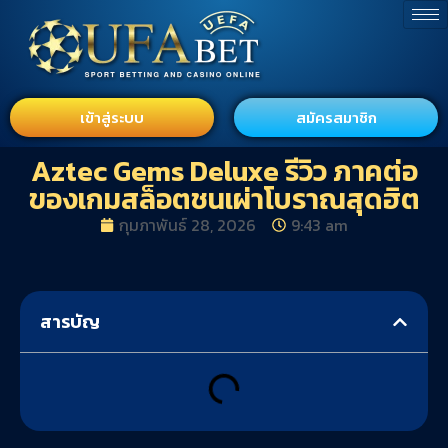
เข้าสู่ระบบ
สมัครสมาชิก
Aztec Gems Deluxe รีวิว ภาคต่อ
ของเกมสล็อตชนเผ่าโบราณสุดฮิต
กุมภาพันธ์ 28, 2026
9:43 am
สารบัญ