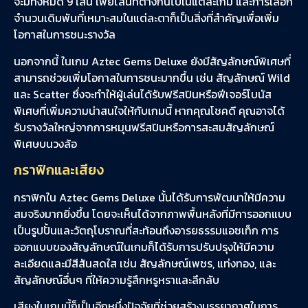
จะมีทั้งหมด 9 เส้น เพย์ไลน์ที่ต่างกันไปในแต่ละเกม และการเลือก
จำนวนเดิมพันที่เหมาะสมในแต่ละตาก็เป็นสิ่งที่สำคัญเพื่อเพิ่ม
โอกาสในการชนะรางวัล
นอกจากนี้ ในเกม Aztec Gems Deluxe ยังมีสัญลักษณ์พิเศษที่
สามารถช่วยเพิ่มโอกาสในการชนะมากขึ้น เช่น สัญลักษณ์ Wild
และ Scatter ซึ่งจะทำให้ผู้เล่นได้รับฟรีสปินหรือฟีเจอร์โบนัส
พิเศษที่เพิ่มความน่าสนใจให้กับเกมนี้ หากคุณโชคดี คุณอาจได้
รับรางวัลใหญ่จากการหมุนฟรีสปินหรือการสะสมสัญลักษณ์
พิเศษบนวงล้อ
กราฟิกและเสียง
กราฟิกใน Aztec Gems Deluxe นั้นได้รับการพัฒนาให้มีความ
สมจริงมากยิ่งขึ้น โดยจะเห็นได้จากภาพพื้นหลังที่มีการออกแบบ
เป็นรูปปั้นและวัตถุโบราณที่สะท้อนถึงอารยธรรมแอซเท็ก การ
ออกแบบของสัญลักษณ์ในเกมก็ได้รับการปรับปรุงให้มีความ
ละเอียดและมีสีสันสดใส เช่น สัญลักษณ์เพชร, แท่งทอง, และ
สัญลักษณ์อื่นๆ ที่ให้ความรู้สึกหรูหราและลึกลับ
เสียงในเกมนี้ก็เป็นอีกหนึ่งปัจจัยที่ช่วยสร้างบรรยากาศในการ