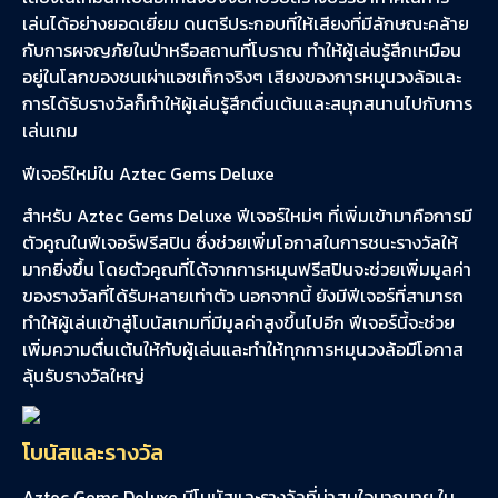
เล่นได้อย่างยอดเยี่ยม ดนตรีประกอบที่ให้เสียงที่มีลักษณะคล้าย
กับการผจญภัยในป่าหรือสถานที่โบราณ ทำให้ผู้เล่นรู้สึกเหมือน
อยู่ในโลกของชนเผ่าแอซเท็กจริงๆ เสียงของการหมุนวงล้อและ
การได้รับรางวัลก็ทำให้ผู้เล่นรู้สึกตื่นเต้นและสนุกสนานไปกับการ
เล่นเกม
ฟีเจอร์ใหม่ใน Aztec Gems Deluxe
สำหรับ Aztec Gems Deluxe ฟีเจอร์ใหม่ๆ ที่เพิ่มเข้ามาคือการมี
ตัวคูณในฟีเจอร์ฟรีสปิน ซึ่งช่วยเพิ่มโอกาสในการชนะรางวัลให้
มากยิ่งขึ้น โดยตัวคูณที่ได้จากการหมุนฟรีสปินจะช่วยเพิ่มมูลค่า
ของรางวัลที่ได้รับหลายเท่าตัว นอกจากนี้ ยังมีฟีเจอร์ที่สามารถ
ทำให้ผู้เล่นเข้าสู่โบนัสเกมที่มีมูลค่าสูงขึ้นไปอีก ฟีเจอร์นี้จะช่วย
เพิ่มความตื่นเต้นให้กับผู้เล่นและทำให้ทุกการหมุนวงล้อมีโอกาส
ลุ้นรับรางวัลใหญ่
โบนัสและรางวัล
Aztec Gems Deluxe มีโบนัสและรางวัลที่น่าสนใจมากมาย ใน