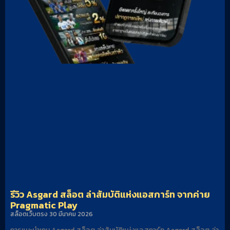
รีวิว Asgard สล็อต ล่าสัมบัติแห่งแอสการ์ท จากค่าย
Pragmatic Play
สล็อตเว็บตรง
30 มีนาคม 2026