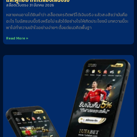
สล็อตเว็บตรง
31 มีนาคม 2026
หลายคนอาจได้ยินคำว่า สล็อตเครดิตฟรีได้เงินจริง แล้วสงสัยว่ามันคือ
อะไร โบนัสแบบนี้จริงหรือไม่ แล้วใช้อย่างไรให้เกิดประโยชน์ บทความนี้จะ
พาไปทำความเข้าใจอย่างง่ายๆ ตั้งแต่แนวคิดพื้นฐา
Read More »