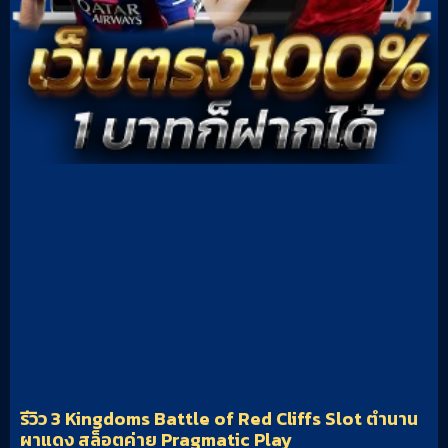
รีวิว 3 Kingdoms Battle of Red Cliffs Slot ตำนาน
ผาแดง สล็อตค่าย Pragmatic Play