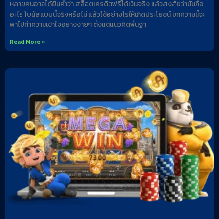
หลายคนอาจได้ยินคำว่า สล็อตเครดิตฟรีได้เงินจริง แล้วสงสัยว่ามันคือ
อะไร โบนัสแบบนี้จริงหรือไม่ แล้วใช้อย่างไรให้เกิดประโยชน์ บทความนี้จะ
พาไปทำความเข้าใจอย่างง่ายๆ ตั้งแต่แนวคิดพื้นฐา
Read More »