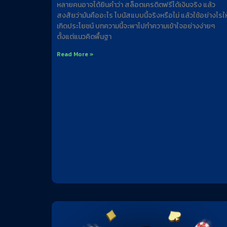
หลายคนอาจได้ยินคำว่า สล็อตเครดิตฟรีได้เงินจริง แล้ว
สงสัยว่ามันคืออะไร โบนัสแบบนี้จริงหรือไม่ แล้วใช้อย่างไรให
เกิดประโยชน์ บทความนี้จะพาไปทำความเข้าใจอย่างง่ายๆ
ตั้งแต่แนวคิดพื้นฐา
Read More »