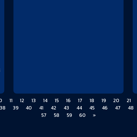
้
0
11
12
13
14
15
16
17
18
19
20
21
38
39
40
41
42
43
44
45
46
47
48
57
58
59
60
»