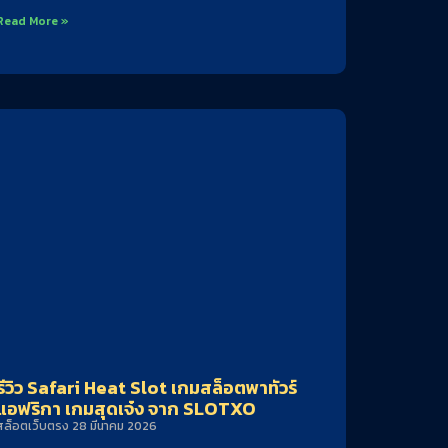
Read More »
รีวิว Safari Heat Slot เกมสล็อตพาทัวร์
แอฟริกา เกมสุดเจ๋ง จาก SLOTXO
สล็อตเว็บตรง
28 มีนาคม 2026