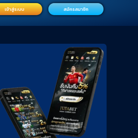
เข้าสู่ระบบ
สมัครสมาชิก