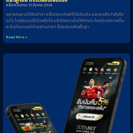
สล็อตเว็บตรง
31 มีนาคม 2026
หลายคนอาจได้ยินคำว่า สล็อตเครดิตฟรีได้เงินจริง แล้วสงสัยว่ามันคือ
อะไร โบนัสแบบนี้จริงหรือไม่ แล้วใช้อย่างไรให้เกิดประโยชน์ บทความนี้จะ
พาไปทำความเข้าใจอย่างง่ายๆ ตั้งแต่แนวคิดพื้นฐา
Read More »