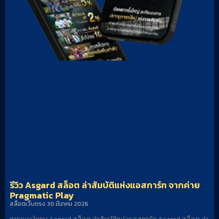
รีวิว Asgard สล็อต ล่าสัมบัติแห่งแอสการ์ท จากค่าย
Pragmatic Play
สล็อตเว็บตรง
30 มีนาคม 2026