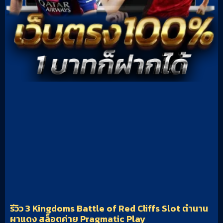
รีวิว 3 Kingdoms Battle of Red Cliffs Slot ตำนาน
ผาแดง สล็อตค่าย Pragmatic Play