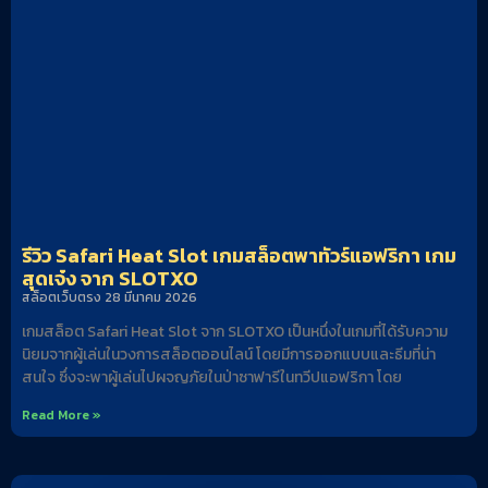
รีวิว Safari Heat Slot เกมสล็อตพาทัวร์แอฟริกา เกม
สุดเจ๋ง จาก SLOTXO
สล็อตเว็บตรง
28 มีนาคม 2026
เกมสล็อต Safari Heat Slot จาก SLOTXO เป็นหนึ่งในเกมที่ได้รับความ
นิยมจากผู้เล่นในวงการสล็อตออนไลน์ โดยมีการออกแบบและธีมที่น่า
สนใจ ซึ่งจะพาผู้เล่นไปผจญภัยในป่าซาฟารีในทวีปแอฟริกา โดย
Read More »