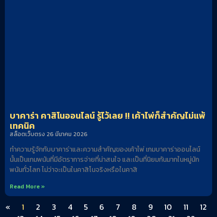
บาคาร่า คาสิโนออนไลน์ รู้ไว้เลย !! เค้าไพ่ก็สำคัญไม่แพ้
เทคนิค
สล็อตเว็บตรง
26 มีนาคม 2026
ทำความรู้จักกับบาคาร่าและความสำคัญของเค้าไพ่ เกมบาคาร่าออนไลน์
นั้นเป็นเกมพนันที่มีอัตราการจ่ายที่น่าสนใจ และเป็นที่นิยมกันมากในหมู่นัก
พนันทั่วโลก ไม่ว่าจะเป็นในคาสิโนจริงหรือในคาสิ
Read More »
«
1
2
3
4
5
6
7
8
9
10
11
12