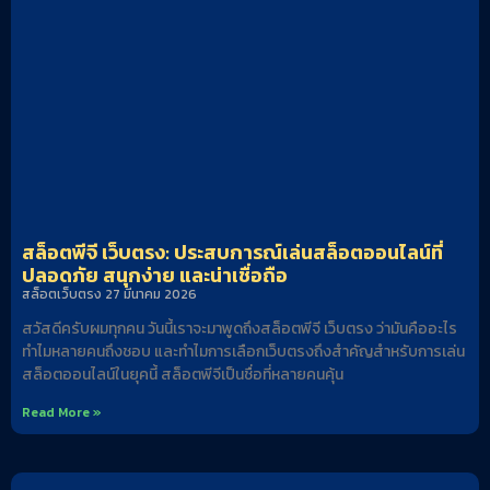
สล็อตพีจี เว็บตรง: ประสบการณ์เล่นสล็อตออนไลน์ที่
ปลอดภัย สนุกง่าย และน่าเชื่อถือ
สล็อตเว็บตรง
27 มีนาคม 2026
สวัสดีครับผมทุกคน วันนี้เราจะมาพูดถึงสล็อตพีจี เว็บตรง ว่ามันคืออะไร
ทำไมหลายคนถึงชอบ และทำไมการเลือกเว็บตรงถึงสำคัญสำหรับการเล่น
สล็อตออนไลน์ในยุคนี้ สล็อตพีจีเป็นชื่อที่หลายคนคุ้น
Read More »