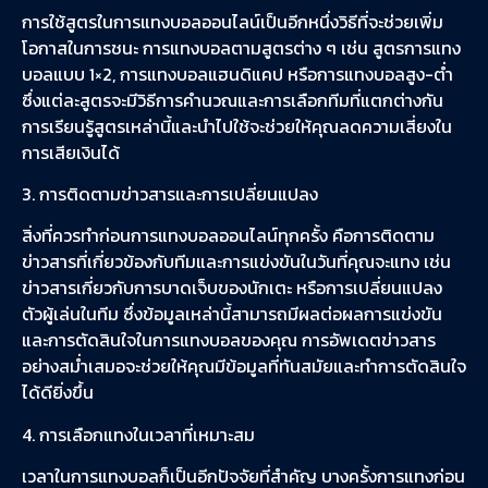
การใช้สูตรในการแทงบอลออนไลน์เป็นอีกหนึ่งวิธีที่จะช่วยเพิ่ม
โอกาสในการชนะ การแทงบอลตามสูตรต่าง ๆ เช่น สูตรการแทง
บอลแบบ 1×2, การแทงบอลแฮนดิแคป หรือการแทงบอลสูง-ต่ำ
ซึ่งแต่ละสูตรจะมีวิธีการคำนวณและการเลือกทีมที่แตกต่างกัน
การเรียนรู้สูตรเหล่านี้และนำไปใช้จะช่วยให้คุณลดความเสี่ยงใน
การเสียเงินได้
3. การติดตามข่าวสารและการเปลี่ยนแปลง
สิ่งที่ควรทำก่อนการแทงบอลออนไลน์ทุกครั้ง คือการติดตาม
ข่าวสารที่เกี่ยวข้องกับทีมและการแข่งขันในวันที่คุณจะแทง เช่น
ข่าวสารเกี่ยวกับการบาดเจ็บของนักเตะ หรือการเปลี่ยนแปลง
ตัวผู้เล่นในทีม ซึ่งข้อมูลเหล่านี้สามารถมีผลต่อผลการแข่งขัน
และการตัดสินใจในการแทงบอลของคุณ การอัพเดตข่าวสาร
อย่างสม่ำเสมอจะช่วยให้คุณมีข้อมูลที่ทันสมัยและทำการตัดสินใจ
ได้ดียิ่งขึ้น
4. การเลือกแทงในเวลาที่เหมาะสม
เวลาในการแทงบอลก็เป็นอีกปัจจัยที่สำคัญ บางครั้งการแทงก่อน