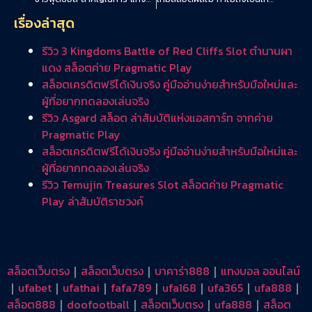
เรื่องล่าสุด
รีวิว 3 Kingdoms Battle of Red Cliffs Slot ตำนานผา
แดง สล็อตค่าย Pragmatic Play
สล็อตเครดิตฟรีได้เงินจริง คู่มืออ่านง่ายสำหรับมือใหม่และ
ผู้ที่อยากทดลองเล่นจริง
รีวิว Asgard สล็อต ล่าสัมบัติแห่งแอสการ์ท จากค่าย
Pragmatic Play
สล็อตเครดิตฟรีได้เงินจริง คู่มืออ่านง่ายสำหรับมือใหม่และ
ผู้ที่อยากทดลองเล่นจริง
รีวิว Temujin Treasures Slot สล็อตค่าย Pragmatic
Play ล่าสัมบัติราชวงค์
สล็อตเว็บตรง
｜
สล็อตเว็บตรง
｜
บาคาร่า888
｜
แทงบอล ออนไลน์
｜
ufabet
｜
ufathai
｜
fafa789
｜
ufa168
｜
ufa365
｜
ufa888
｜
สล็อต888
｜
doofootball
｜
สล็อตเว็บตรง
｜
ufa888
｜
สล็อต