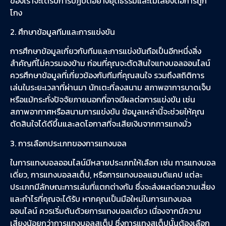
ของเราจะได้รับการปฏิบัติอย่างยุติธรรมและไม่เสี่ยงต่อการถูก
โกง
2. ศึกษาข้อมูลทีมและการแข่งขัน
การศึกษาข้อมูลเกี่ยวกับทีมและการแข่งขันถือเป็นอีกหนึ่งสิ่ง
สำคัญที่ไม่ควรมองข้าม ก่อนที่คุณจะตัดสินใจแทงบอลออนไลน์
ควรศึกษาข้อมูลที่เกี่ยวข้องกับทีมที่คุณสนใจ รวมถึงสถิติการ
เล่นในระยะเวลาที่ผ่านมา นักเตะที่ลงสนาม สภาพอาการบาดเจ็บ
หรือแม้กระทั่งปัจจัยภายนอกที่อาจมีผลต่อการแข่งขัน เช่น
สภาพอากาศหรือสนามการแข่งขัน ข้อมูลเหล่านี้จะช่วยให้คุณ
ตัดสินใจได้ดีขึ้นและลดโอกาสที่จะเสียเงินจากการแทงมั่ว
3. การเลือกประเภทของการแทงบอล
ในการแทงบอลออนไลน์มีหลายประเภทให้เลือก เช่น การแทงบอล
เดี่ยว, การแทงบอลสเต็ป, หรือการแทงบอลแฮนดิแคป แต่ละ
ประเภทมีลักษณะการเล่นที่แตกต่างกัน ซึ่งจะส่งผลต่อความเสี่ยง
และกำไรที่คุณจะได้รับ หากคุณเป็นมือใหม่ในการแทงบอล
ออนไลน์ ควรเริ่มต้นด้วยการแทงบอลเดี่ยว เนื่องจากมีความ
เสี่ยงน้อยกว่าการแทงบอลสเต็ป ซึ่งการแทงสเต็ปนั้นต้องเลือก