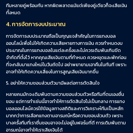
ทีมหลายคู่พร้อมกัน หากผิดพลาดแม้แต่เพียงคู่เดียวก็จะเสียเงิน
ทั้งหมด
4. การจัดการงบประมาณ
การจัดการงบประมาณถือเป็นกุญแจสำคัญในการแทงบอล
ออนไลน์เพื่อไม่ให้เกิดความเสียหายทางการเงิน ควรกำหนดงบ
ประมาณในการแทงบอลในแต่ละครั้งและไม่ควรเดิมพันเกินขีด
จำกัดที่ตั้งไว้ หากคุณเสียเงินตามที่กำหนด ควรหยุดและพักก่อน
ที่จะกลับมาแทงใหม่ในวันถัดไป อย่าพยายามเอาคืนในทันที เพราะ
อาจทำให้เกิดความเสี่ยงในการสูญเสียเงินมากขึ้น
5. อย่าให้ความชอบส่วนตัวมามีผลต่อการตัดสินใจ
หลายคนมักจะเดิมพันตามความชอบส่วนตัวหรือทีมที่ตนเองชื่น
ชอบ แต่การทำเช่นนี้อาจทำให้การตัดสินใจไม่เป็นกลาง การแทง
บอลออนไลน์ควรใช้ข้อมูลทางสถิติและการวิเคราะห์ทีมเป็นหลัก
มากกว่าการเลือกแทงตามอารมณ์หรือความชอบส่วนตัว เพราะ
บางครั้งทีมที่เราชื่นชอบอาจจะไม่อยู่ในฟอร์มที่ดี การเดิมพันตาม
อารมณ์อาจทำให้เราเสียเงินได้