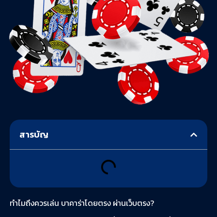
สารบัญ
ทำไมถึงควรเล่น บาคาร่าโดยตรง ผ่านเว็บตรง?