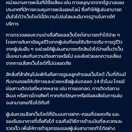
หน่วยงานการพนันที่มีชื่อเสียง เช่น การอนุญาตจากรัฐบาลของ
ประเทศที่มีการควบคุมการพนันออนไลน์ ซึ่งทำให้ผู้เล่นสามารถ
มั่นใจได้ว่าเว็บไซต์นี้มีความโปร่งใสและมีมาตรฐานในการให้
บริการ
การตรวจสอบความน่าเชื่อถือของเว็บไซต์สามารถทำได้ง่าย ๆ
โดยการค้นหาข้อมูลรีวิวจากผู้เล่นที่เคยใช้บริการจริง การดูรีวิว
จากผู้เล่นอื่น ๆ จะช่วยให้ผู้เล่นสามารถตัดสินใจได้ง่ายขึ้นว่าเว็บ
นั้นเหมาะสมกับความต้องการหรือไม่ และยังช่วยลดความเสี่ยง
จากการเลือกเว็บไซต์ที่ไม่ปลอดภัย
อีกสิ่งที่สำคัญไม่แพ้กันคือการดูแลลูกค้าของเว็บไซต์ เว็บที่ดีจะมี
ทีมงานคอยให้บริการและช่วยเหลือผู้เล่นตลอด 24 ชั่วโมง โดยมี
ช่องทางติดต่อที่หลากหลาย เช่น การแชทสด, การติดต่อทาง
อีเมล หรือการโทรศัพท์ หากเกิดปัญหาหรือข้อสงสัยในการเล่น
จะสามารถแก้ไขได้ทันที
ผู้เล่นควรเลือกเว็บไซต์ที่มีระบบการฝาก-ถอนที่ปลอดภัย และ
รองรับธนาคารที่เชื่อถือได้ รวมถึงมีวิธีการชำระเงินที่สะดวกและ
รวดเร็ว เพื่อให้การทำธุรกรรมของผู้เล่นสามารถทำได้อย่าง