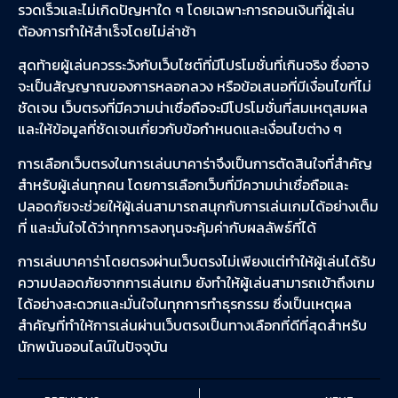
รวดเร็วและไม่เกิดปัญหาใด ๆ โดยเฉพาะการถอนเงินที่ผู้เล่น
ต้องการทำให้สำเร็จโดยไม่ล่าช้า
สุดท้ายผู้เล่นควรระวังกับเว็บไซต์ที่มีโปรโมชั่นที่เกินจริง ซึ่งอาจ
จะเป็นสัญญาณของการหลอกลวง หรือข้อเสนอที่มีเงื่อนไขที่ไม่
ชัดเจน เว็บตรงที่มีความน่าเชื่อถือจะมีโปรโมชั่นที่สมเหตุสมผล
และให้ข้อมูลที่ชัดเจนเกี่ยวกับข้อกำหนดและเงื่อนไขต่าง ๆ
การเลือกเว็บตรงในการเล่นบาคาร่าจึงเป็นการตัดสินใจที่สำคัญ
สำหรับผู้เล่นทุกคน โดยการเลือกเว็บที่มีความน่าเชื่อถือและ
ปลอดภัยจะช่วยให้ผู้เล่นสามารถสนุกกับการเล่นเกมได้อย่างเต็ม
ที่ และมั่นใจได้ว่าทุกการลงทุนจะคุ้มค่ากับผลลัพธ์ที่ได้
การเล่นบาคาร่าโดยตรงผ่านเว็บตรงไม่เพียงแต่ทำให้ผู้เล่นได้รับ
ความปลอดภัยจากการเล่นเกม ยังทำให้ผู้เล่นสามารถเข้าถึงเกม
ได้อย่างสะดวกและมั่นใจในทุกการทำธุรกรรม ซึ่งเป็นเหตุผล
สำคัญที่ทำให้การเล่นผ่านเว็บตรงเป็นทางเลือกที่ดีที่สุดสำหรับ
นักพนันออนไลน์ในปัจจุบัน