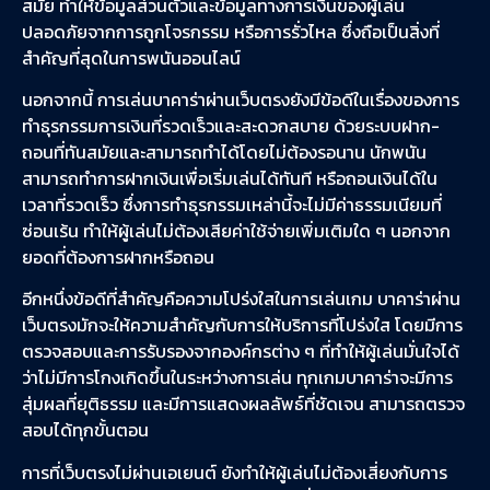
สมัย ทำให้ข้อมูลส่วนตัวและข้อมูลทางการเงินของผู้เล่น
ปลอดภัยจากการถูกโจรกรรม หรือการรั่วไหล ซึ่งถือเป็นสิ่งที่
สำคัญที่สุดในการพนันออนไลน์
นอกจากนี้ การเล่นบาคาร่าผ่านเว็บตรงยังมีข้อดีในเรื่องของการ
ทำธุรกรรมการเงินที่รวดเร็วและสะดวกสบาย ด้วยระบบฝาก-
ถอนที่ทันสมัยและสามารถทำได้โดยไม่ต้องรอนาน นักพนัน
สามารถทำการฝากเงินเพื่อเริ่มเล่นได้ทันที หรือถอนเงินได้ใน
เวลาที่รวดเร็ว ซึ่งการทำธุรกรรมเหล่านี้จะไม่มีค่าธรรมเนียมที่
ซ่อนเร้น ทำให้ผู้เล่นไม่ต้องเสียค่าใช้จ่ายเพิ่มเติมใด ๆ นอกจาก
ยอดที่ต้องการฝากหรือถอน
อีกหนึ่งข้อดีที่สำคัญคือความโปร่งใสในการเล่นเกม บาคาร่าผ่าน
เว็บตรงมักจะให้ความสำคัญกับการให้บริการที่โปร่งใส โดยมีการ
ตรวจสอบและการรับรองจากองค์กรต่าง ๆ ที่ทำให้ผู้เล่นมั่นใจได้
ว่าไม่มีการโกงเกิดขึ้นในระหว่างการเล่น ทุกเกมบาคาร่าจะมีการ
สุ่มผลที่ยุติธรรม และมีการแสดงผลลัพธ์ที่ชัดเจน สามารถตรวจ
สอบได้ทุกขั้นตอน
การที่เว็บตรงไม่ผ่านเอเยนต์ ยังทำให้ผู้เล่นไม่ต้องเสี่ยงกับการ