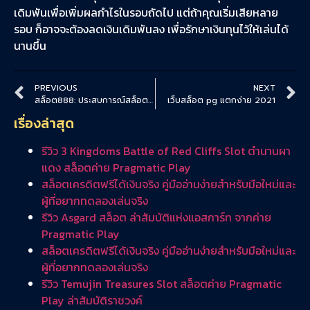
เดิมพันเพื่อเพิ่มผลกำไรในรอบถัดไป แต่ถ้าคุณเริ่มเสียหลาย
รอบ ก็อาจจะต้องลดเงินเดิมพันลง เพื่อรักษาเงินทุนไว้ให้เล่นได้
นานขึ้น
PREVIOUS
NEXT
สล็อต888: ประสบการณ์สล็อตออนไลน์ที่เข้าถึงง่ายและน่าค้นหา
เว็บสล็อต pg แตกง่าย 2021
เรื่องล่าสุด
รีวิว 3 Kingdoms Battle of Red Cliffs Slot ตำนานผา
แดง สล็อตค่าย Pragmatic Play
สล็อตเครดิตฟรีได้เงินจริง คู่มืออ่านง่ายสำหรับมือใหม่และ
ผู้ที่อยากทดลองเล่นจริง
รีวิว Asgard สล็อต ล่าสัมบัติแห่งแอสการ์ท จากค่าย
Pragmatic Play
สล็อตเครดิตฟรีได้เงินจริง คู่มืออ่านง่ายสำหรับมือใหม่และ
ผู้ที่อยากทดลองเล่นจริง
รีวิว Temujin Treasures Slot สล็อตค่าย Pragmatic
Play ล่าสัมบัติราชวงค์