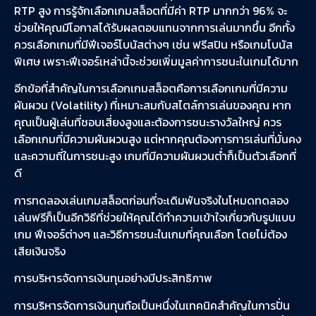
RTP สูง การรู้จักเลือกเกมสล็อตที่มีค่า RTP มากกว่า 96% จะ
ช่วยให้คุณมีโอกาสได้รับผลตอบแทนจากการเล่นมากขึ้น อีกทั้ง
ควรเลือกเกมที่มีฟีเจอร์โบนัสต่างๆ เช่น ฟรีสปิน หรือเกมโบนัส
พิเศษ เพราะฟีเจอร์เหล่านี้จะช่วยเพิ่มมูลค่าการชนะในเกมได้มาก
อีกข้อที่สำคัญในการเลือกเกมสล็อตคือการเลือกเกมที่มีความ
ผันผวน (Volatility) ที่เหมาะสมกับสไตล์การเล่นของคุณ หาก
คุณเป็นผู้เล่นที่ชอบเสี่ยงสูงและต้องการชนะรางวัลใหญ่ ควร
เลือกเกมที่มีความผันผวนสูง แต่หากคุณต้องการการเล่นที่มั่นคง
และความถี่ในการชนะสูง เกมที่มีความผันผวนต่ำก็เป็นตัวเลือกที่
ดี
การทดลองเล่นเกมสล็อตก่อนที่จะเดิมพันจริงในโหมดทดลอง
เล่นฟรีก็เป็นอีกวิธีที่ช่วยให้คุณได้ทำความเข้าใจเกี่ยวกับรูปแบบ
เกม ฟีเจอร์ต่างๆ และวิธีการชนะในเกมที่คุณเลือก โดยไม่ต้อง
เสียเงินจริง
การบริหารจัดการเงินทุนอย่างมีประสิทธิภาพ
การบริหารจัดการเงินทุนถือเป็นหนึ่งในเทคนิคสำคัญในการปั่น