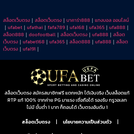
สล็อตเว็บตรง
｜
สล็อตเว็บตรง
｜
บาคาร่า888
｜
แทงบอล ออนไลน์
｜
ufabet
｜
ufathai
｜
fafa789
｜
ufa168
｜
ufa365
｜
ufa888
｜
สล็อต888
｜
doofootball
｜
สล็อตเว็บตรง
｜
ufa888
｜
สล็อต
เว็บตรง
｜
ufabet168
｜
ufa365
｜
สล็อต888
｜
ufa888
｜
สล็อต
เว็บตรง
｜
ufa191
｜
สล็อตเว็บตรง สมัครสมาชิกฟรี แตกหนัก ได้เงินจริง เว็บสล็อตแท้
RTP แท้ 100% จากค่าย PG มาแรง เชื่อถือได้ รองรับ ทรูวอเลท
ไม่มี ขั้นต่ำ 1 บาท ก็ถอนได้ เว็บตรงอันดับ 1
สล็อตเว็บตรง
นโยบายความเป็นส่วนตัว