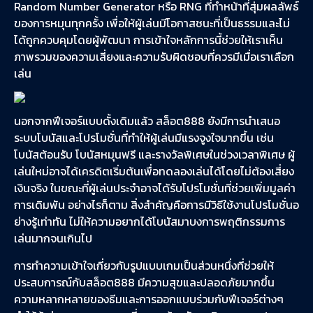
Random Number Generator หรือ RNG ที่ทำหน้าที่สุ่มผลลัพธ์
ของการหมุนทุกครั้ง เพื่อให้ผู้เล่นมีโอกาสชนะที่เป็นธรรมและไม่
ได้ถูกควบคุมโดยผู้พัฒนา การเข้าใจหลักการนี้ช่วยให้เราเห็น
ภาพรวมของความเสี่ยงและความรับผิดชอบที่ควรมีเมื่อเราเลือก
เล่น
นอกจากฟีเจอร์แบบดั้งเดิมแล้ว สล็อต888 ยังมีการนำเสนอ
ระบบโบนัสและโปรโมชั่นที่ทำให้ผู้เล่นมีแรงจูงใจมากขึ้น เช่น
โบนัสต้อนรับ โบนัสหมุนฟรี และรางวัลพิเศษในช่วงเวลาพิเศษ ผู้
เล่นใหม่อาจได้เครดิตเริ่มต้นเพื่อทดลองเล่นได้โดยไม่ต้องเสี่ยง
เงินจริง ในขณะที่ผู้เล่นประจำอาจได้รับโปรโมชั่นที่ช่วยเพิ่มมูลค่า
การเดิมพัน อย่างไรก็ตาม สิ่งสำคัญคือการมีวิธีใช้งานโปรโมชั่นอ
ย่างรู้เท่าทัน ไม่ให้ความอยากได้โบนัสมาบงการพฤติกรรมการ
เล่นมากจนเกินไป
การทำความเข้าใจเกี่ยวกับรูปแบบเกมเป็นส่วนหนึ่งที่ช่วยให้
ประสบการณ์กับสล็อต888 มีความสุขและปลอดภัยมากขึ้น
ความหลากหลายของธีมและการออกแบบร่วมกับฟีเจอร์ต่างๆ