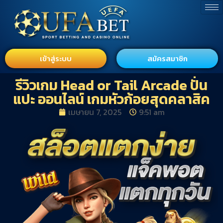
เข้าสู่ระบบ
สมัครสมาชิก
รีวิวเกม Head or Tail Arcade ปั่น
แปะ ออนไลน์ เกมหัวก้อยสุดคลาสิค
เมษายน 7, 2025
9:51 am