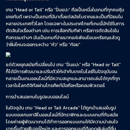
เกม “Head or Tail” หรือ “ปั่นแปะ” ถือเป็นหนึ่งในเกมที่ทุกคนคุ้น
เคยกันดี เพราะเป็นเกมที่มีมาตั้งแต่สมัยโบราณและเป็นที่นิยมใน
หลายประเทศทั่วโลก โดยเฉพาะในประเทศไทยที่เกมนี้มักใช้ในการ
ตัดสินใจเรื่องต่างๆ เช่น การเลือกทีมกีฬา หรือการตัดสินใจใน
กิจกรรมต่างๆ มันเป็นเกมที่ง่ายมากแค่เพียงโยนเหรียญแล้วดู
ว่าฝั่งไหนจะออกระหว่าง “หัว” หรือ “ก้อย”
แต่ด้วยยุคสมัยที่เปลี่ยนไป เกม “ปั่นแปะ” หรือ “Head or Tail”
ก็ได้มีการพัฒนาและปรับตัวให้เข้ากับเทคโนโลยีในปัจจุบันจน
กลายเป็นเกมออนไลน์ที่มีความสนุกและสามารถเล่นได้ทุกที่ทุก
เวลาในโลกดิจิทัลผ่านโทรศัพท์มือถือหรือคอมพิวเตอร์
การนำเสนอเกมในรูปแบบออนไลน์
ในปัจจุบัน เกม “Head or Tail Arcade” ได้ถูกนำเสนอในรูป
แบบของเกมคาสิโนออนไลน์ที่มีกราฟิกและระบบเกมที่ทันสมัย
โดยค่ายผู้พัฒนาเกมได้ทำการออกแบบเกมให้มีความน่าสนใจ
มากขึ้นด้วยฟีเจอร์ใหม่ๆ และการออกแบบที่ดึงดูดผู้เล่นที่ชื่น