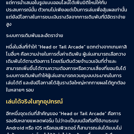
แต่การนำเสนอในรูปแบบออนไลน์ได้เพิ่มมิติใหม่ให้กับ
ประสบการณ์นั้น ตัวเกมไม่เพียงแต่เป็นการเล่นเพื่อลุ้นผลเท่านั้น
แต่ยังมีโอกาสในการชนะเงินรางวัลจากการเดิมพันที่มีอัตราจ่าย
สูง
ระบบการเดิมพันและอัตราจ่าย
หนึ่งในสิ่งที่ทำให้ “Head or Tail Arcade” แตกต่างจากเกมคาสิ
โนอื่นๆ คือความง่ายในการตั้งค่าเดิมพัน ผู้เล่นสามารถเลือกวาง
เดิมพันได้ตามต้องการ โดยเริ่มต้นด้วยจำนวนเงินที่ต่ำและ
สามารถเพิ่มขึ้นได้ตามความต้องการหรือความเสี่ยงที่ยอมรับได้
ระบบการเดิมพันทำให้ผู้เล่นสามารถควบคุมงบประมาณในการ
เล่นได้ดี และยังมีโอกาสได้ลุ้นรางวัลใหญ่หากทายผลได้ถูกต้อง
ในหลายๆ รอบ
เล่นได้จริงในทุกอุปกรณ์
อีกหนึ่งจุดเด่นที่สำคัญของ “Head or Tail Arcade” คือการ
รองรับหลายแพลตฟอร์ม ไม่ว่าจะเป็นบนมือถือที่ใช้งานระบบ
Android หรือ iOS หรือคอมพิวเตอร์ ก็สามารถเล่นได้แบบไม่