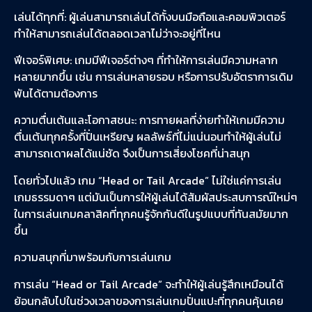
เล่นได้ทุกที่: ผู้เล่นสามารถเล่นได้ทั้งบนมือถือและคอมพิวเตอร์
ทำให้สามารถเล่นได้ตลอดเวลาไม่ว่าจะอยู่ที่ไหน
ฟีเจอร์พิเศษ: เกมมีฟีเจอร์ต่างๆ ที่ทำให้การเล่นมีความหลาก
หลายมากขึ้น เช่น การเล่นหลายรอบ หรือการปรับอัตราการเดิม
พันได้ตามต้องการ
ความตื่นเต้นและโอกาสชนะ: การทายผลที่ง่ายทำให้เกมมีความ
ตื่นเต้นทุกครั้งที่ปั่นเหรียญ ผลลัพธ์ที่ไม่แน่นอนทำให้ผู้เล่นไม่
สามารถเดาผลได้แน่ชัด จึงเป็นการเสี่ยงโชคที่น่าสนุก
โดยทั่วไปแล้ว เกม “Head or Tail Arcade” ไม่ใช่แค่การเล่น
เกมธรรมดาๆ แต่มันเป็นการให้ผู้เล่นได้สัมผัสประสบการณ์ใหม่ๆ
ในการเล่นเกมคลาสิคที่ทุกคนรู้จักกันดีในรูปแบบที่ทันสมัยมาก
ขึ้น
ความสนุกที่มาพร้อมกับการเล่นเกม
การเล่น “Head or Tail Arcade” จะทำให้ผู้เล่นรู้สึกเหมือนได้
ย้อนกลับไปในช่วงเวลาของการเล่นเกมปั่นแปะที่ทุกคนคุ้นเคย