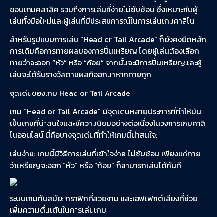
ชอบเกมคลาสิค รวมถึงการเล่นที่ง่ายไม่ซับซ้อน ซึ่งเหมาะกับผู้
เล่นทั้งมือใหม่และผู้เล่นที่มีประสบการณ์ในการเล่นเกมคาสิโน
สำหรับรูปแบบการเล่น “Head or Tail Arcade” ก็ยังคงยึดหลัก
การเดิมคือการทายผลของการปั่นเหรียญ โดยผู้เล่นต้องเลือก
ทายว่าจะออก “หัว” หรือ “ก้อย” จากนั้นจะมีการปั่นเหรียญและผู้
เล่นจะได้รับรางวัลตามผลที่ออกมาหากทายถูก
จุดเด่นของเกม Head or Tail Arcade
เกม “Head or Tail Arcade” มีจุดเด่นหลายประการที่ทำให้มัน
เป็นเกมที่น่าสนใจและมีความนิยมอย่างต่อเนื่องในวงการเกมคาสิ
โนออนไลน์ นี่คือบางจุดเด่นที่ทำให้เกมนี้น่าสนใจ:
เล่นง่าย: เกมนี้มีวิธีการเล่นที่เข้าใจง่าย ไม่ซับซ้อน เพียงแค่ทาย
ว่าเหรียญจะออก “หัว” หรือ “ก้อย” ก็สามารถเล่นได้ทันที
ระบบเกมทันสมัย: กราฟิกที่สวยงาม และเอฟเฟกต์เสียงที่ช่วย
เพิ่มความตื่นเต้นในการเล่นเกม